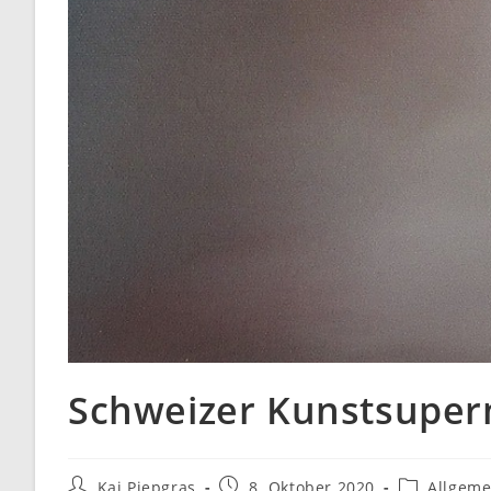
Schweizer Kunstsuper
Beitrags-
Beitrag
Beitrags-
Kai Piepgras
8. Oktober 2020
Allgeme