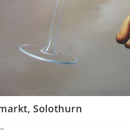
markt, Solothurn
in