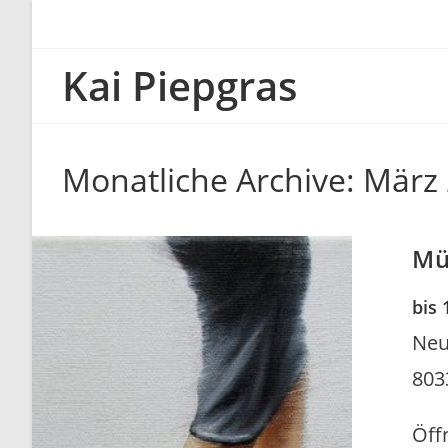
Zum
Inhalt
springen
Kai Piepgras
Monatliche Archive: März
Mü
bis 
Neu
803
Öff