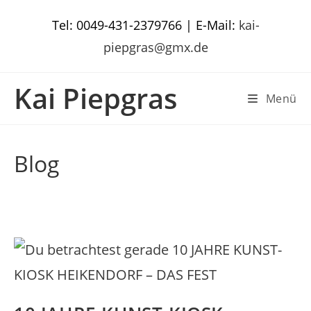
Zum
Tel: 0049-431-2379766 | E-Mail:
kai-
Inhalt
springen
piepgras@gmx.de
Kai Piepgras
Menü
Blog